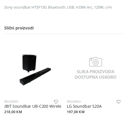
Sony soundbar HTSF150, Bluetooth, USB, HDMI Arc, 120W, crni
Slični proizvodi
PROIZVODI
PROIZVODI
UBIT Soundbar UB-C200 Wireless
LG Soundbar S20A
218,00 KM
197,00 KM