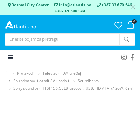
Bosmal City Center
info@atlantis.ba
+387 33 670 546
+387 61 588 599
0
Proizvodi
Televizori i AV uređaji
Soundbarovi i ostali AV uređaji
Soundbarovi
Sony soundbar HTSF150.CELBluetooth, USB, HDMI Arc120W, Crni