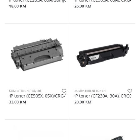
HP toner (CE285A, 85A) zamjenski
HP toner (CE505A, 05A), CRG-719,
18,00 KM
26,00 KM
KOMPATIBILNI TONERI
KOMPATIBILNI TONERI
HP toner (CE505X, 05X)/CRG-719H/C-EXV40, zamjenski
HP toner (CF230A, 30A), CRG051, 
33,00 KM
20,00 KM