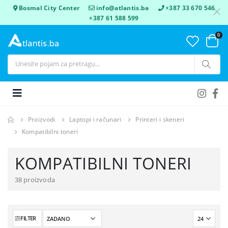
Bosmal City Center
info@atlantis.ba
+387 33 670 546
+387 61 588 599
0
Proizvodi
Laptopi i računari
Printeri i skeneri
Kompatibilni toneri
KOMPATIBILNI TONERI
38 proizvoda
FILTER