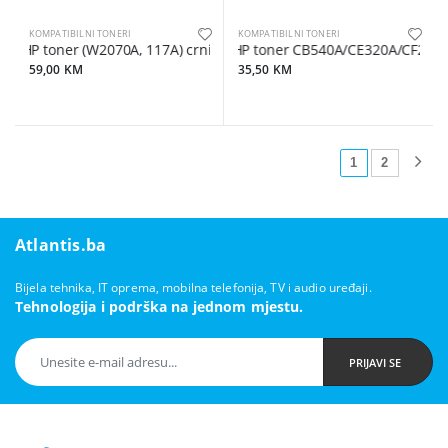
KOMPATIBILNI TONERI
KOMPATIBILNI TONERI
HP toner (W2070A, 117A) crni, zamjenski
HP toner CB540A/CE320A/CF210A c
59,00 KM
35,50 KM
1
2
Atlantis.ba
Bijela tehnika, IT oprema, mobilna telefonija, TV i audio uređaji.
Tehnologija i podrška na jednom mjestu.
PRIJAVI SE