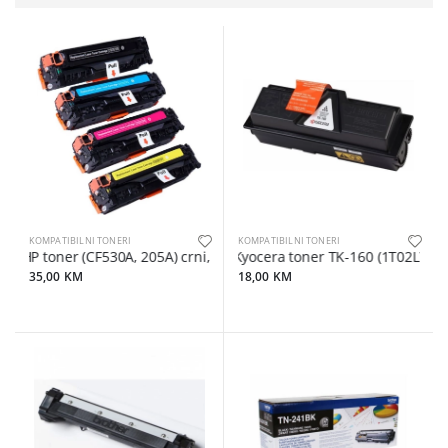
KOMPATIBILNI TONERI
KOMPATIBILNI TONERI
HP toner (CF530A, 205A) crni, zamjenski
Kyocera toner TK-160 (1T02LY0NL
35,00 KM
18,00 KM