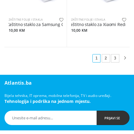
ZAŠTITNE FOLIJE I STAKLA
ZAŠTITNE FOLIJE I STAKLA
Zaštitno staklo za Samsung Galaxy S22 / S23
Zaštitno staklo za Xiaomi Redmi 1
10,00 KM
10,00 KM
1
2
3
Atlantis.ba
Bijela tehnika, IT oprema, mobilna telefonija, TV i audio uređaji.
Tehnologija i podrška na jednom mjestu.
PRIJAVI SE