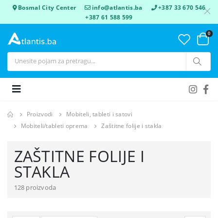
Bosmal City Center
info@atlantis.ba
+387 33 670 546
+387 61 588 599
0
Proizvodi
Mobiteli, tableti i satovi
Mobiteli/tableti oprema
Zaštitne folije i stakla
ZAŠTITNE FOLIJE I
STAKLA
128 proizvoda