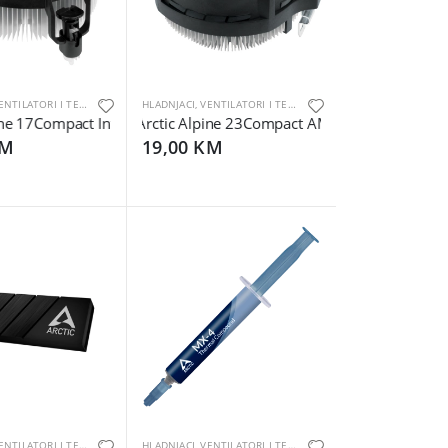
HLADNJACI, VENTILATORI I TERMALNE PASTE
HLADNJACI, VENTILATORI I TERMALNE PASTE
aming, Heat spreader
ne 17Compact Intel CPU Cooler
Arctic Alpine 23Compact AMD CPU-Cooler
KM
19,00 KM
HLADNJACI, VENTILATORI I TERMALNE PASTE
HLADNJACI, VENTILATORI I TERMALNE PASTE