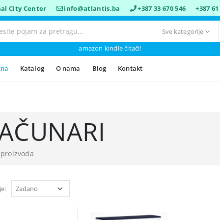
al City Center
info@atlantis.ba
+387 33 670 546
+387 61
amazon kindle čitači!
tna
Katalog
O nama
Blog
Kontakt
AČUNARI
 proizvoda
je: