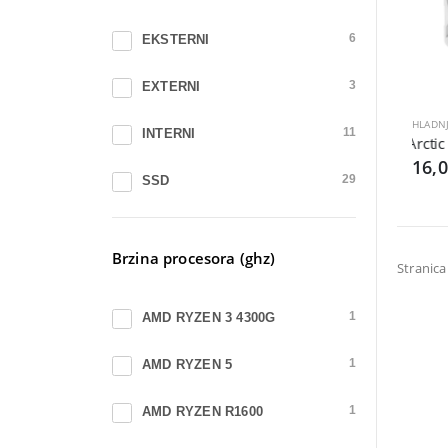
1335U
3
EKSTERNI
6
1334U
1
EXTERNI
3
AMD
43
INTERNI
11
Arctic
AMD RYZEN 3 4300G
1
16,
SSD
29
AMD RYZEN 5
1
AMD RYZEN R1600
1
Brzina procesora (ghz)
Stranica
AMD RYZEN V1500B
2
AMD RYZEN 3 4300G
1
CORE I3
22
AMD RYZEN 5
1
CORE I5
17
AMD RYZEN R1600
1
CORE I7
6