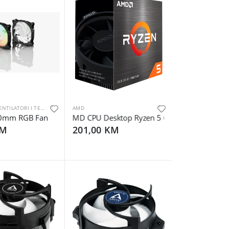
HLADNJACI, VENTILATORI I TERMALNE PASTE
AMD
0mm RGB Fan
AMD CPU Desktop Ryzen 5 6C/12T 5500 (3.6/4
KM
201,00 KM