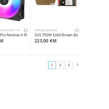
HLADNJACI, VENTILATORI I TERMALNE PASTE
NAPOJNE JEDINICE
Cable Splitter
Pro Reverse A-RGBPWM Fan with Cable Splitter
ASUS 750W Gold Brown Box 750W-ATS Gold, 80 
KM
223,00 KM
1
2
3