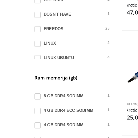
Arctic
HP
45
47,
DOSN'T HAVE
1
ASROCK
40
FREEDOS
23
CORSAIR
34
LINUX
2
INTEL
34
LINUX UBUNTU
4
EATON
30
MICROSOFT WINDOWS 11 PRO
8
Ram memorija (gb)
AMD
28
NEMA
2
COUGAR GAMING
21
8 GB DDR4 SODIMM
1
NO OS
3
SYNOLOGY
19
Arctic
4 GB DDR4 ECC SODIMM
1
WINDOWS 11 PRO
15
25,
TRUST
19
4 GB DDR4 SODIMM
1
WD
19