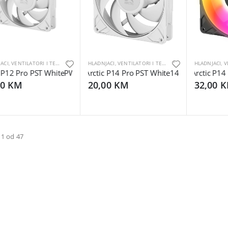
HLADNJACI, VENTILATORI I TERMALNE PASTE
HLADNJACI, VENTILATORI I TERMALNE PASTE
 P12 Pro PST WhitePWM Fan with Cable Splitter
Arctic P14 Pro PST White140 mm PWM Fan 
Arctic P14 
00 KM
20,00 KM
32,00 
 1 od 47