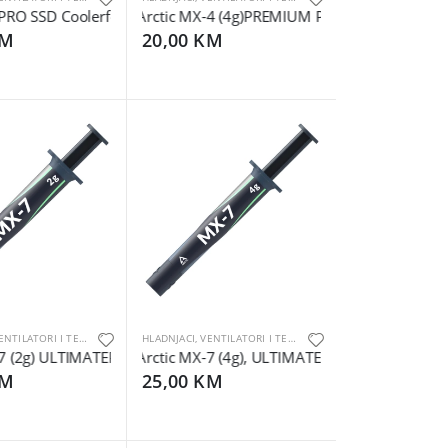
GA1851
PRO SSD Coolerfor M.2 Drives, Black
Arctic MX-4 (4g)PREMIUM Performance Therma
KM
20,00 KM
HLADNJACI, VENTILATORI I TERMALNE PASTE
HLADNJACI, VENTILATORI I TERMALNE PASTE
steThermal pasta
7 (2g) ULTIMATEPerformance Thermal Paste
Arctic MX-7 (4g), ULTIMATEPerformance Therm
KM
25,00 KM