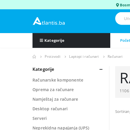
Bosm
Kategorije
Poče
Proizvodi
Laptopi i računari
Računari
Kategorije
R
Računarske komponente
Oprema za računare
1106
Namještaj za računare
Desktop računari
Sortiran
Serveri
Neprekidna napajanja (UPS)