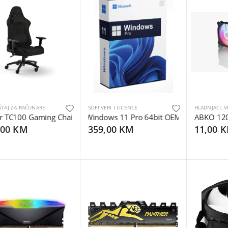
TAJ ZA RAČUNARE
SOFTVERI I LICENCE
 TC100 Gaming ChairRelaxed, Fabric Black/Black120kg
Windows 11 Pro 64bit OEM
ABKO 12
,00 KM
359,00 KM
11,00 