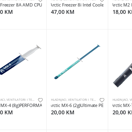
 Freezer 8A AMD CPU CoolAM4, AM5
Arctic Freezer 8i Intel CoolerLGA1700, L
Arctic M2 
00 KM
47,00 KM
18,00 
HLADNJACI, VENTILATORI I TERMALNE PASTE
HLADNJACI, VENTILATORI I TERMALNE PASTE
 MX-4 (8g)PERFORMANCE Thermal Paste
Arctic MX-6 (2g)Ultimate PERFORMANCE pa
Arctic MX-
00 KM
20,00 KM
20,00 