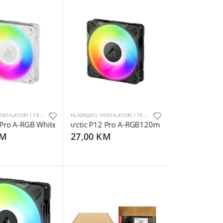
HLADNJACI, VENTILATORI I TERMALNE PASTE
HLADNJACI, VENTILATORI I TERMALNE PASTE
Pro A-RGB White120 mm A-RGB PWM FanCable Splitter
Arctic P12 Pro A-RGB120mm A-RGB Fan,Cable S
KM
27,00 KM