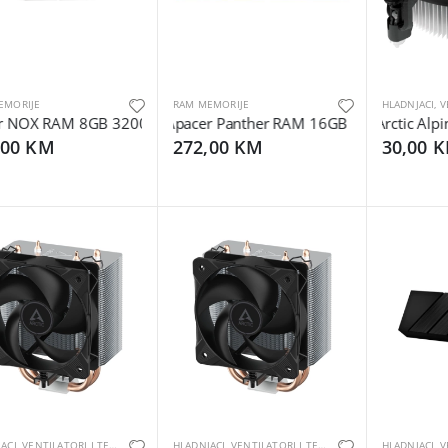
EMORIJE
RAM MEMORIJE
 NOX RAM 8GB 3200MHz RGBGaming, CL16, Heat spreader
Apacer Panther RAM 16GB 3200MHCL16, G
Arctic Alpi
,00 KM
272,00 KM
30,00 
HLADNJACI, VENTILATORI I TERMALNE PASTE
HLADNJACI, VENTILATORI I TERMALNE PASTE