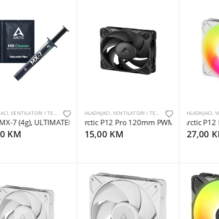
HLADNJACI, VENTILATORI I TERMALNE PASTE
HLADNJACI, VENTILATORI I TERMALNE PASTE
MX-7 (4g), ULTIMATEPerformance Thermal Paste6x MX Cleaner
Arctic P12 Pro 120mm PWM Fan
Arctic P12 
00 KM
15,00 KM
27,00 