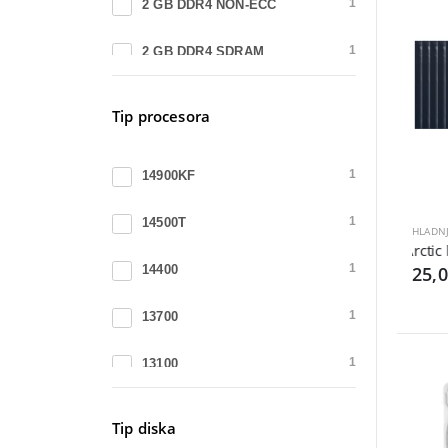
2 GB DDR4 NON-ECC
1
DELL
17
2 GB DDR4 SDRAM
1
1 GB DDR4
3
Tip procesora
1 GB DDR4 SDRAM
3
14900KF
1
14500T
1
Arctic 
14400
1
25,
13700
1
13100
1
12100F
1
Tip diska