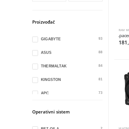
Proizvođač
RAM M
Apacer
GIGABYTE
93
181
ASUS
88
THERMALTAK
84
KINGSTON
81
APC
73
LCPOWER
68
Operativni sistem
ARCTIC
65
BEZ OS-A
2