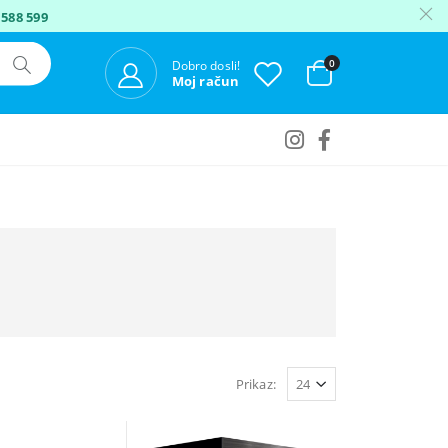
 588 599
0
Dobro dosli!
Moj račun
Prikaz: