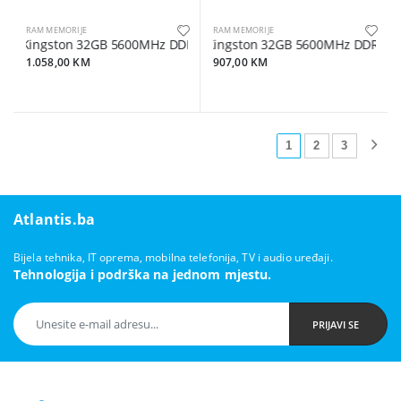
RAM MEMORIJE
RAM MEMORIJE
Kingston 32GB 5600MHz DDR5;Fury Beast; EXPO;
Kingston 32GB 5600MHz DDR5SODI
1.058,00 KM
907,00 KM
1
2
3
Atlantis.ba
Bijela tehnika, IT oprema, mobilna telefonija, TV i audio uređaji.
Tehnologija i podrška na jednom mjestu.
PRIJAVI SE