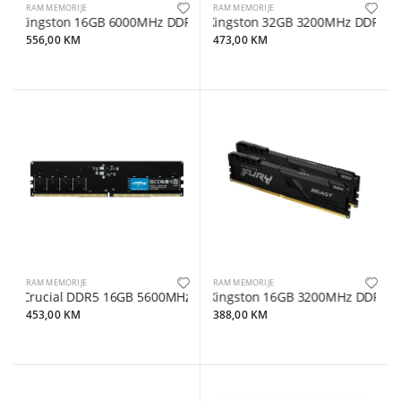
RAM MEMORIJE
RAM MEMORIJE
Kingston 16GB 6000MHz DDR5Fury Beast, CL36, 288-pin,EXPO, XM
Kingston 32GB 3200MHz DDR4 
556,00 KM
473,00 KM
RAM MEMORIJE
RAM MEMORIJE
Crucial DDR5 16GB 5600MHz
Kingston 16GB 3200MHz DDR4FUR
453,00 KM
388,00 KM