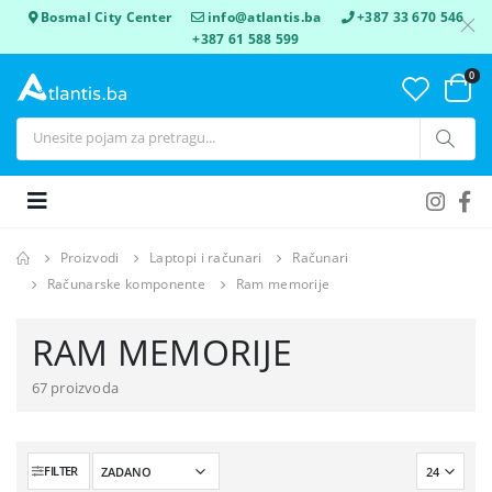
Bosmal City Center
info@atlantis.ba
+387 33 670 546
+387 61 588 599
0
Proizvodi
Laptopi i računari
Računari
Računarske komponente
Ram memorije
RAM MEMORIJE
67 proizvoda
FILTER