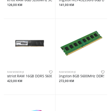
Patriot RAM 8GB 3200MHz SODIMM
Kingston KCP432SS6/8 8GB DDR4
126,00 KM
141,00 KM
RAM MEMORIJE
RAM MEMORIJE
Patriot RAM 16GB DDR5 5600MHzSODIMM
Kingston 8GB 5600MHz DDR5CL46,
423,00 KM
272,00 KM