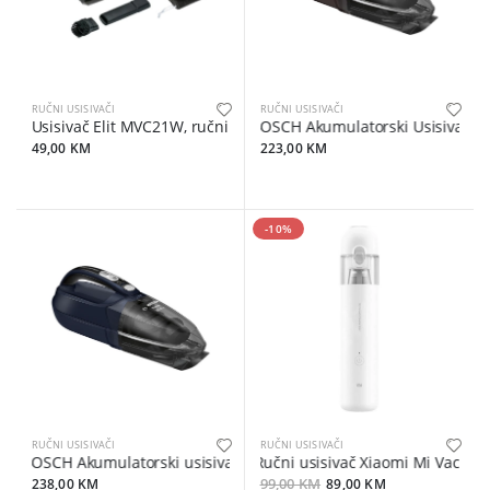
RUČNI USISIVAČI
RUČNI USISIVAČI
Usisivač Elit MVC21W, ručni
BOSCH Akumulatorski Usisivač ruč
49,00 KM
223,00 KM
-10%
RUČNI USISIVAČI
RUČNI USISIVAČI
BOSCH Akumulatorski usisivač ručni, PLAVI, 20V Li-Ion, 45min, C
Ručni usisivač Xiaomi Mi Vacuum
238,00 KM
99,00 KM
89,00 KM