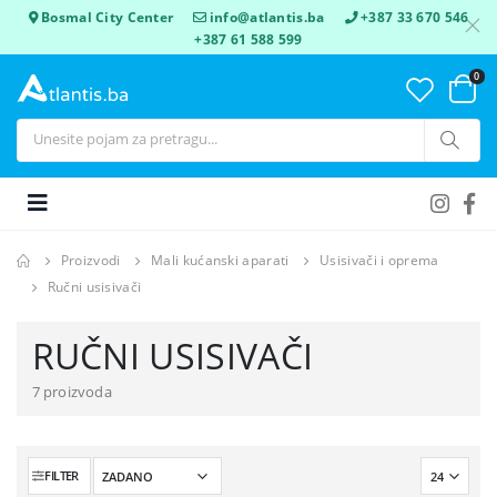
Bosmal City Center
info@atlantis.ba
+387 33 670 546
+387 61 588 599
0
Proizvodi
Mali kućanski aparati
Usisivači i oprema
Ručni usisivači
RUČNI USISIVAČI
7 proizvoda
FILTER