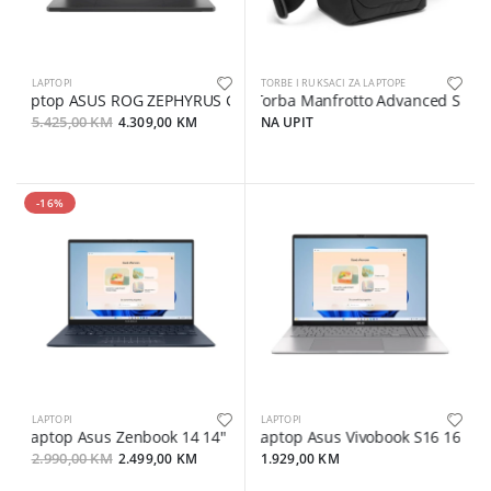
LAPTOPI
TORBE I RUKSACI ZA LAPTOPE
Laptop ASUS ROG ZEPHYRUS G16 GA605WV-QR105 16"2,5K RAI9-HX 
Torba Manfrotto Advanced Shoulde
5.425,00 KM
4.309,00 KM
NA UPIT
-16%
LAPTOPI
LAPTOPI
Laptop Asus Zenbook 14 14" FHD+ OLED Touch/U7-255H/16GB/1T
Laptop Asus Vivobook S16 16" F
2.990,00 KM
2.499,00 KM
1.929,00 KM