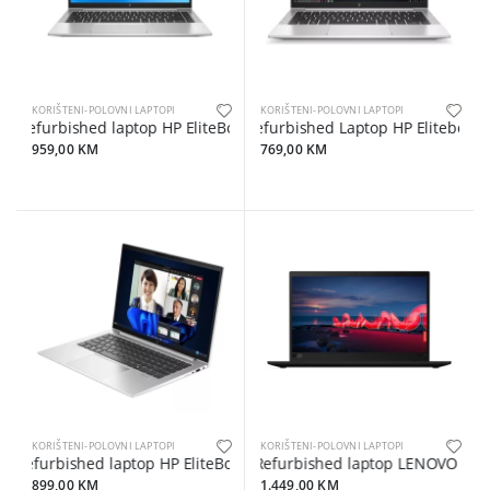
KORIŠTENI-POLOVNI LAPTOPI
KORIŠTENI-POLOVNI LAPTOPI
Refurbished laptop HP EliteBook 840 G7 i5-10310U/16GB DDR4/256
Refurbished Laptop HP Elitebook
959,00 KM
769,00 KM
KORIŠTENI-POLOVNI LAPTOPI
KORIŠTENI-POLOVNI LAPTOPI
Refurbished laptop HP EliteBook N14 845 G7 Ryzen 5 PRO 4650U/1
Refurbished laptop LENOVO X1C
899,00 KM
1.449,00 KM