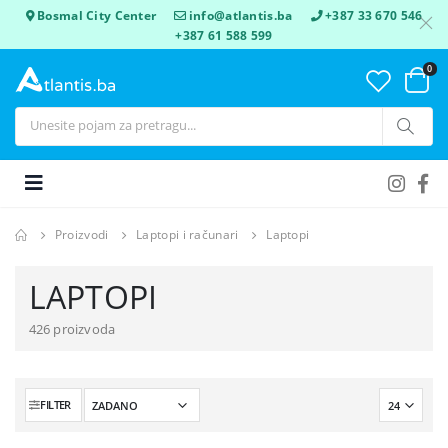
Bosmal City Center
info@atlantis.ba
+387 33 670 546
+387 61 588 599
0
Proizvodi
Laptopi i računari
Laptopi
LAPTOPI
426 proizvoda
FILTER