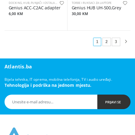
DOCKING, HUB, PUNJAČI I OSTALA OPREMA ZA LAPTOPE
TORBE I RUKSACI ZA LAPTOPE
Genius ACC-C2AC adapter
Genius HUB UH-500,Grey
6,00 KM
30,00 KM
1
2
3
Atlantis.ba
Bijela tehnika, IT oprema, mobilna telefonija, TV i audio uređaji.
Tehnologija i podrška na jednom mjestu.
PRIJAVI SE