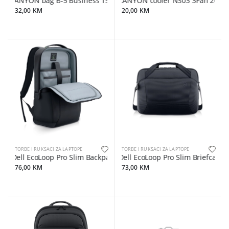
CANYON bag B-5 Business 15.6'' Grey
CANYON cooler NS03 3Fan 2USB L
32,00 KM
20,00 KM
TORBE I RUKSACI ZA LAPTOPE
TORBE I RUKSACI ZA LAPTOPE
Dell EcoLoop Pro Slim Backpack 15 - CP5724S
Dell EcoLoop Pro Slim Briefcase 
76,00 KM
73,00 KM