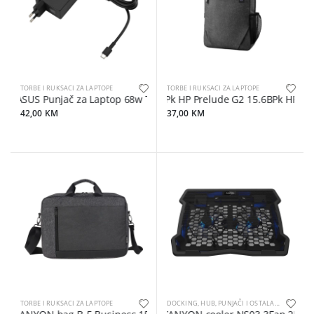
TORBE I RUKSACI ZA LAPTOPE
TORBE I RUKSACI ZA LAPTOPE
ASUS Punjač za Laptop 68w Type-C Adapter Power Supply
BPk HP Prelude G2 15.6BPk HP Pre
42,00 KM
37,00 KM
TORBE I RUKSACI ZA LAPTOPE
DOCKING, HUB, PUNJAČI I OSTALA OPREMA ZA LAPTOPE