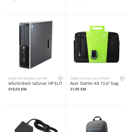
KORIŠTENI-POLOVNI LAPTOPI
TORBE I RUKSACI ZA LAPTOPE
Refurbished računar HP ELITE 8300 I5-3470
Acer Starter Kit 15,6" bag
619,00 KM
31,00 KM