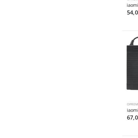
Xiaomi 
54,
OPREM
Xiaomi 
67,