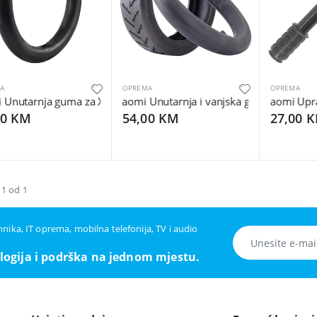
A
OPREMA
OPREMA
Unutarnja guma za Xiaomi Mijia M365 / M365 Pro - Inner Tire 8.5 
Xiaomi Unutarnja i vanjska guma za Xiaomi e
Xiaomi Uprav
00 KM
54,00 KM
27,00 
 1 od 1
ehnika, IT oprema, mobilna telefonija, TV i audio
logija i podrška na jednom mjestu.