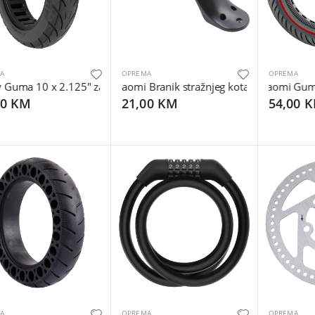
A
OPREMA
OPREMA
uma 10 x 2.125" za Segway el. romobil F20/F25/F30/F40 - Tire 
Xiaomi Branik stražnjeg kotača sa kukom za
Xiaomi Guma 8
00 KM
21,00 KM
54,00 
A
OPREMA
OPREMA