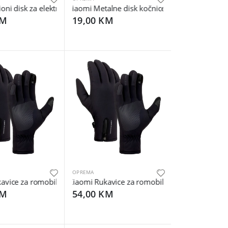
Mi M365
ectric Scooter Cable Lock
ni disk za električni romobil Xiaomi Mijia M365 - Brake Disc Roto
Xiaomi Metalne disk kočnice za Xiaomi Mijia M36
KM
19,00 KM
OPREMA
ters
5 - Brake Lever for Xiaomi Mijia M365
ice za romobil, size L - Mi Electric Scooter Riding Gloves L
Xiaomi Rukavice za romobil, size XL - Mi Elec. S
KM
54,00 KM