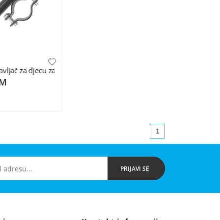
Inch
l. romobil M365 / Pro - Inner Tire+Outer Tire M365 / Pro
ljač za djecu za el. romobil M365/M365 Pro - Scooter Kids Grab
KM
1
PRIJAVI SE