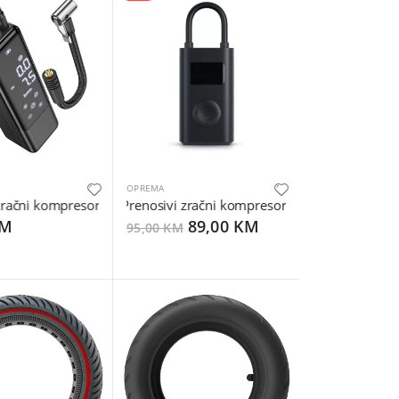
OPREMA
zračni kompresor HOCO ZP5
Prenosivi zračni kompresor Xiaomi electric air
KM
89,00 KM
95,00 KM