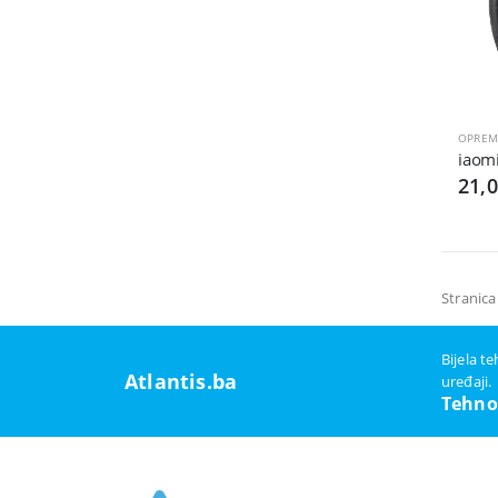
OPREM
Xiaomi 
21,
Stranica
Bijela t
Atlantis.ba
uređaji.
Tehno