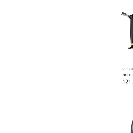
OPREM
Xiaomi Sj
121