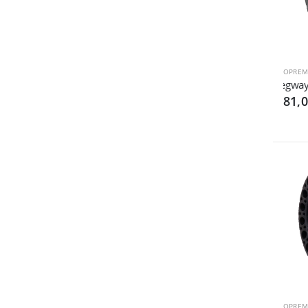
OPREM
Segway G
81,
OPREM