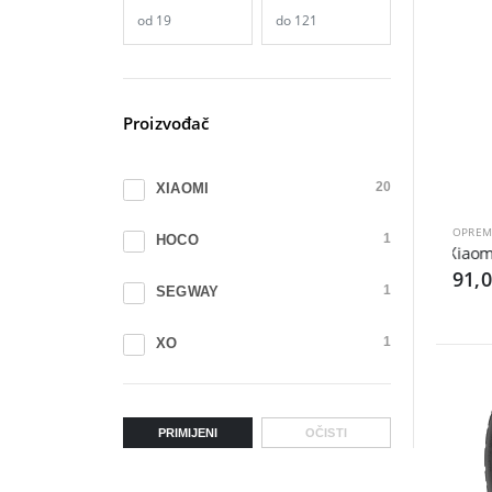
Proizvođač
XIAOMI
20
OPREM
HOCO
1
Xiaomi
91,
SEGWAY
1
XO
1
PRIMIJENI
OČISTI