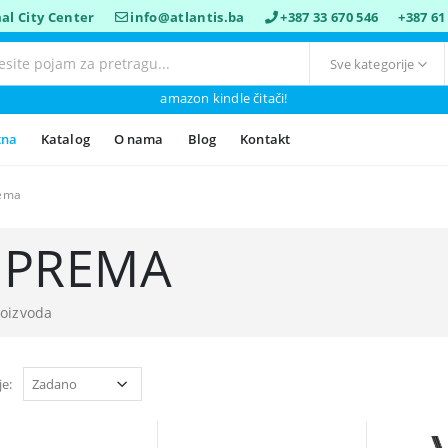
al City Center
info@atlantis.ba
+387 33 670 546
+387 61
amazon kindle čitači!
tna
Katalog
O nama
Blog
Kontakt
ema
PREMA
roizvoda
je: