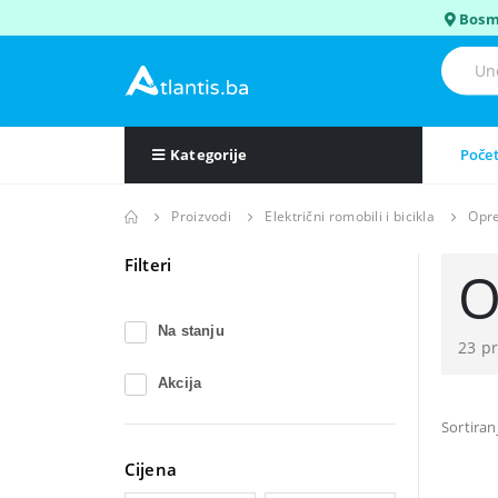
Bosm
Kategorije
Poče
Proizvodi
Električni romobili i bicikla
Opr
Filteri
O
Na stanju
23 p
Akcija
Sortiran
Cijena