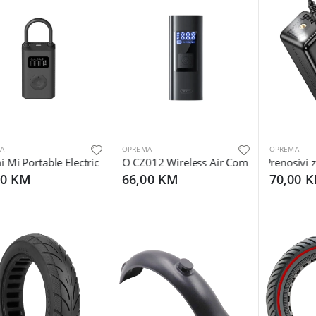
A
OPREMA
OPREMA
 Mi Portable Electric Air Compressor 2
XO CZ012 Wireless Air Compressor
Prenosivi 
00 KM
66,00 KM
70,00 