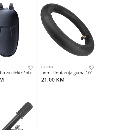
OPREMA
fting and Folding M365
bil - Comfort Seat Mijia M365 Pro
 za električni romobil - Mi Electric Scooter Storage Bag
Xiaomi Unutarnja guma 10" za Xiaomi Mijia M3
KM
21,00 KM