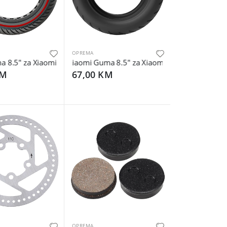
OPREMA
10x2.125" F20/F25/F30/F40
 Mi M365 El. Scooter - Rear Wheel Fender with Hook
.5" za Xiaomi el. romobil M365/M365 Pro/1S/Pro2/Essen - Tire 
Xiaomi Guma 8.5" za Xiaomi električni scooter/
KM
67,00 KM
OPREMA