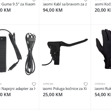
Guma 9.5" za Xiaomi električni scooter/romobil M365 - Tire 9.5" 
Xiaomi Kabl sa bravom za zaključavanje - El
Xiaomi Kočio
00 KM
94,00 KM
20,00 
A
OPREMA
OPREMA
Napojni adapter za Xiaomi el. romobil - 42V/2A Power Supply Adap
Xiaomi Poluga kočnice za Xiaomi Mijia M36
Xiaomi Rukav
00 KM
25,00 KM
54,00 