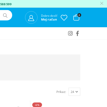
 588 599
0
Dobro dosli!
Moj račun
Prikaz:
-6%