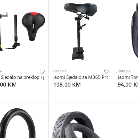
A
OPREMA
OPREMA
edalo na preklop i podizanje za Xiaomi M365 el. romobil - Seat Li
Xiaomi Sjedalo za M365 Pro električni romo
Xiaomi Torba
,00 KM
108,00 KM
94,00 