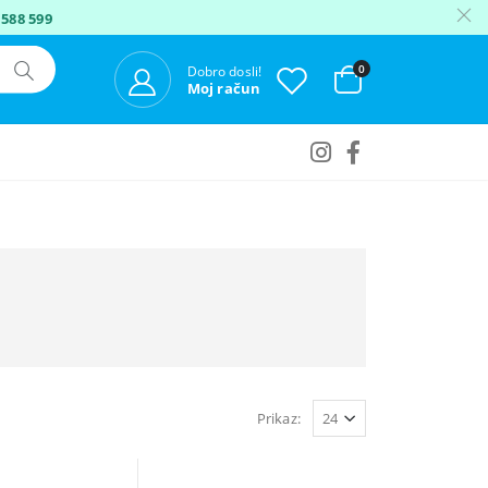
 588 599
0
Dobro dosli!
Moj račun
Prikaz: