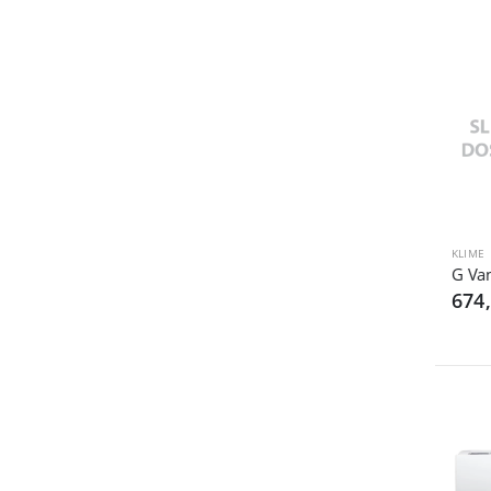
KLIME
LG Vanj
674