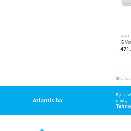
KLIME
LG Van
471
Stranica
Bijela t
Atlantis.ba
uređaji.
Tehno