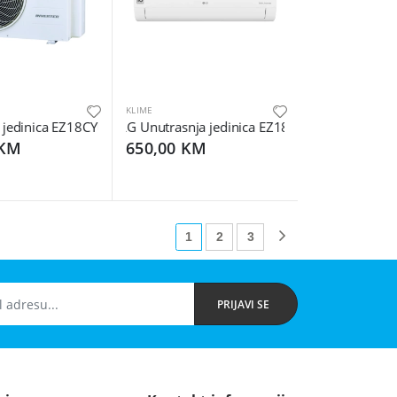
KLIME
jedinica EZ18CYU.AL21
LG Unutrasnja jedinica EZ18CYN.ASK1
 KM
650,00 KM
1
2
3
PRIJAVI SE