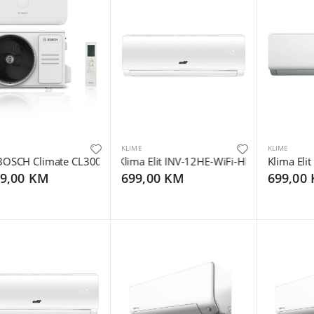
KLIME
KLIME
SCH Climate CL3000i W35E 12k A++, R32, INVERTER, Hlađenje: -15
Klima Elit INV-12HE-WiFi-HB
Klima Eli
99,00 KM
699,00 KM
699,00