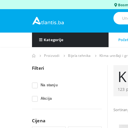
Bosm
Kategorije
Poče
Proizvodi
Bijela tehnika
Klima uređaji i gr
Filteri
K
Na stanju
123 
Akcija
Sortiran
Cijena