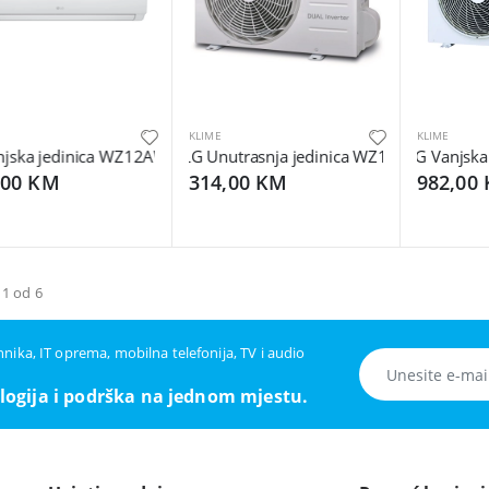
KLIME
KLIME
jska jedinica WZ12AWU.SUU1
LG Unutrasnja jedinica WZ12AWN.SNU1
LG Vanjska 
,00 KM
314,00 KM
982,00
 1 od 6
ehnika, IT oprema, mobilna telefonija, TV i audio
logija i podrška na jednom mjestu.