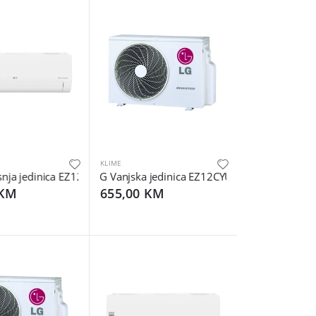
KLIME
ja jedinica EZ12CYN.ASJ1
LG Vanjska jedinica EZ12CYU.AA31
 KM
655,00 KM