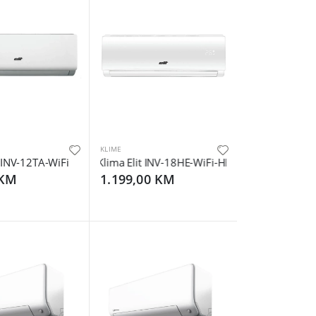
KLIME
-50C, Grijanje: -15-24C
t INV-12TA-WiFi
Klima Elit INV-18HE-WiFi-HB
 KM
1.199,00 KM