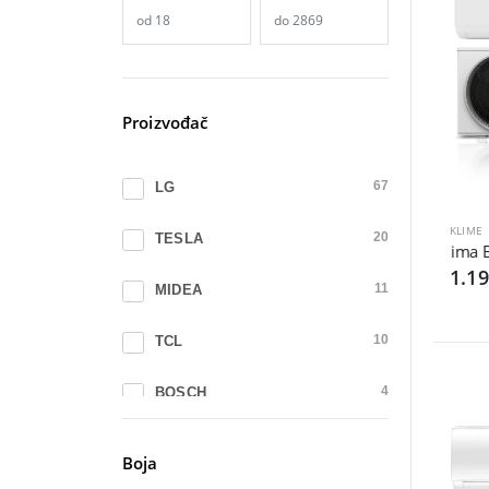
Proizvođač
LG
67
KLIME
TESLA
20
Klima BO
1.1
MIDEA
11
TCL
10
BOSCH
4
ELIT
4
Boja