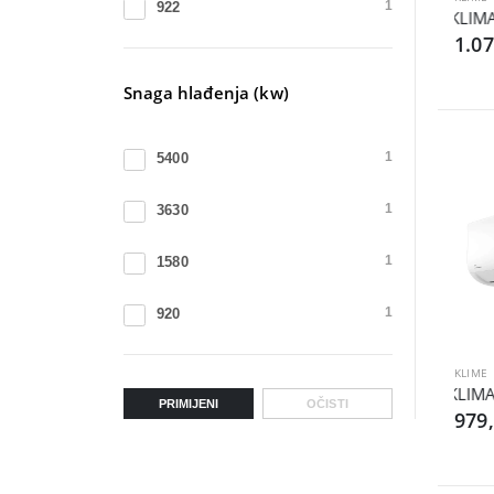
922
1
KLIMA
1.0
Snaga hlađenja (kw)
5400
1
3630
1
1580
1
920
1
KLIME
KLIMA
PRIMIJENI
OČISTI
979