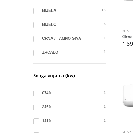
HISENSE
2
BIJELA
13
OEM
2
BIJELO
8
WHIRLPOOL
2
KLIME
Klima 
CRNA / TAMNO SIVA
1
1.3
VOX
1
ZRCALO
1
Snaga grijanja (kw)
6740
1
2450
1
1410
1
KLIME