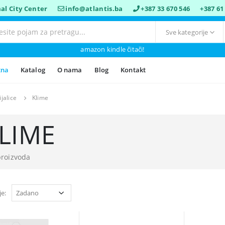
al City Center
info@atlantis.ba
+387 33 670 546
+387 61
amazon kindle čitači!
tna
Katalog
O nama
Blog
Kontakt
ijalice
Klime
LIME
proizvoda
je: