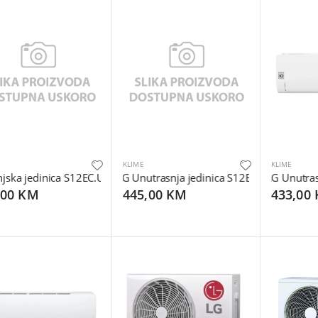
KLIME
KLIME
ska jedinica S12EC.UA3S
LG Unutrasnja jedinica S12EC.NSJS
LG Unutrasn
,00 KM
445,00 KM
433,00