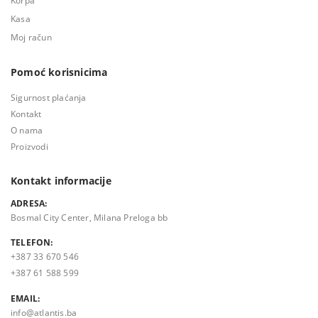
Korpa
Kasa
Moj račun
Pomoć korisnicima
Sigurnost plaćanja
Kontakt
O nama
Proizvodi
Kontakt informacije
ADRESA:
Bosmal City Center, Milana Preloga bb
TELEFON:
+387 33 670 546
+387 61 588 599
EMAIL:
info@atlantis.ba