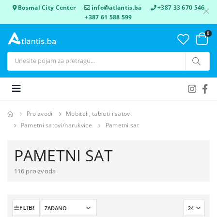
Bosmal City Center
info@atlantis.ba
+387 33 670 546
+387 61 588 599
0
Proizvodi
Mobiteli, tableti i satovi
Pametni satovi/narukvice
Pametni sat
PAMETNI SAT
116 proizvoda
FILTER