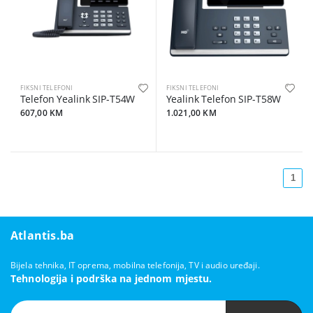
FIKSNI TELEFONI
FIKSNI TELEFONI
Telefon Yealink SIP-T54W
Yealink Telefon SIP-T58W
607,00 KM
1.021,00 KM
1
Atlantis.ba
Bijela tehnika, IT oprema, mobilna telefonija, TV i audio uređaji.
Tehnologija i podrška na jednom mjestu.