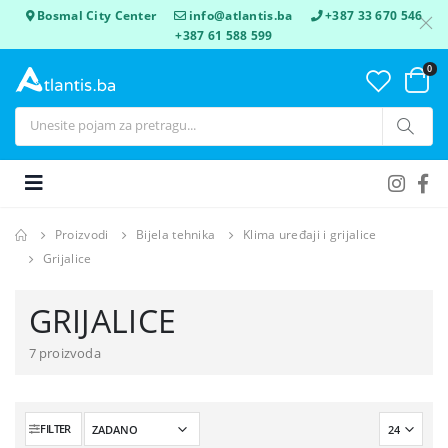
Bosmal City Center
info@atlantis.ba
+387 33 670 546
+387 61 588 599
0
Proizvodi
Bijela tehnika
Klima uređaji i grijalice
Grijalice
GRIJALICE
7 proizvoda
FILTER