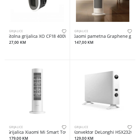
GRIJALICE
GRIJALICE
Stolna grijalica XO CF18 400W
Xiaomi pametna Graphene grijal
27,00 KM
147,00 KM
GRIJALICE
GRIJALICE
Grijalica Xiaomi Mi Smart Tower Heater Lite
Konvektor DeLonghi HSX2320
179,00 KM
129,00 KM