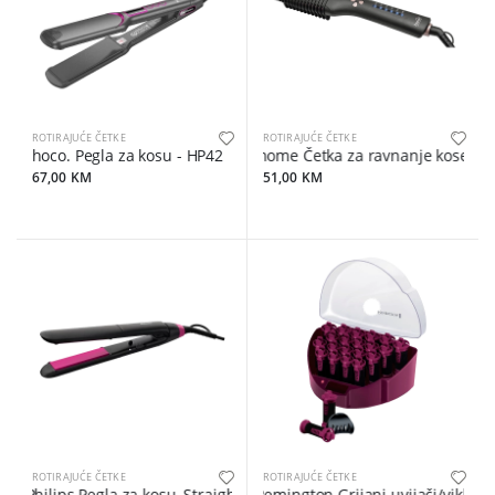
ROTIRAJUĆE ČETKE
ROTIRAJUĆE ČETKE
hoco. Pegla za kosu - HP42
home Četka za ravnanje kose, 120
67,00 KM
51,00 KM
ROTIRAJUĆE ČETKE
ROTIRAJUĆE ČETKE