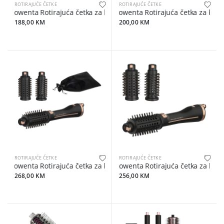
ROTIRAJUĆE ČETKE
ROTIRAJUĆE ČETKE
Rowenta Rotirajuća četka za kosu, 1000W, Brush Activ' Volume & S
Rowenta Rotirajuća četka za kosu
188,00 KM
200,00 KM
ROTIRAJUĆE ČETKE
ROTIRAJUĆE ČETKE
Rowenta Rotirajuća četka za kosu, 750 W, Virtuose Ultimate Eperi
Rowenta Rotirajuća četka za kosu
268,00 KM
256,00 KM