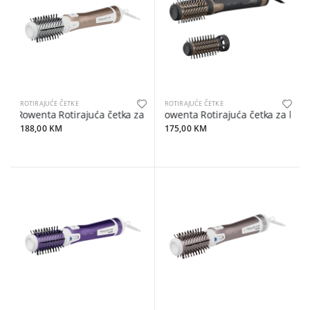
ROTIRAJUĆE ČETKE
ROTIRAJUĆE ČETKE
Rowenta Rotirajuća četka za kosu, 1000W - CF9520F0
Rowenta Rotirajuća četka za kosu,
188,00 KM
175,00 KM