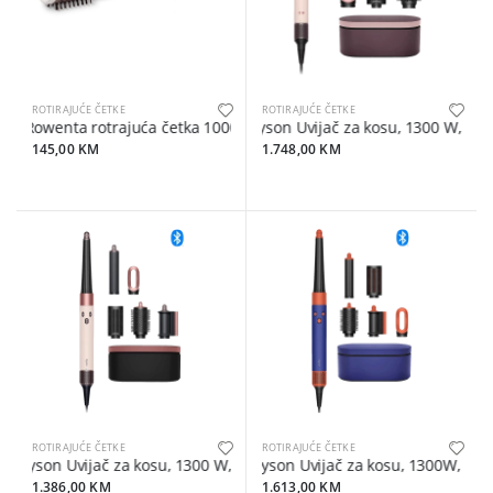
ROTIRAJUĆE ČETKE
ROTIRAJUĆE ČETKE
Rowenta rotrajuća četka 1000W
Dyson Uvijač za kosu, 1300 W, kovr
145,00 KM
1.748,00 KM
ROTIRAJUĆE ČETKE
ROTIRAJUĆE ČETKE
Dyson Uvijač za kosu, 1300 W, kovrče, valovi, ravnanje, sušenje -
Dyson Uvijač za kosu, 1300W, Bluet
1.386,00 KM
1.613,00 KM