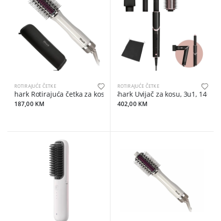
ROTIRAJUĆE ČETKE
ROTIRAJUĆE ČETKE
Shark Rotirajuća četka za kosu, 900W, Shark SmoothStyle - HT212
Shark Uvijač za kosu, 3u1, 1400W
187,00 KM
402,00 KM