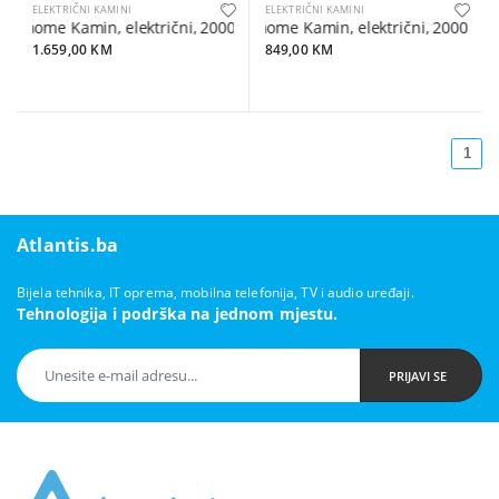
ELEKTRIČNI KAMINI
ELEKTRIČNI KAMINI
home Kamin, električni, 2000W, LED svjetlost, ventilator - FKK 18
home Kamin, električni, 2000W, LE
1.659,00 KM
849,00 KM
1
Atlantis.ba
Bijela tehnika, IT oprema, mobilna telefonija, TV i audio uređaji.
Tehnologija i podrška na jednom mjestu.
PRIJAVI SE