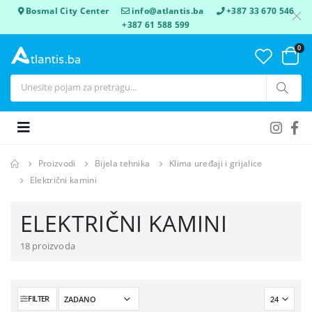
Bosmal City Center
info@atlantis.ba
+387 33 670 546
+387 61 588 599
0
Proizvodi
Bijela tehnika
Klima uređaji i grijalice
Električni kamini
ELEKTRIČNI KAMINI
18 proizvoda
FILTER