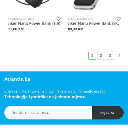
PRENOSNE BATERIJE
PRENOSNE BATERIJE
Anker Nano Power Bank (10K, 45W, Built-In Retractable USB-C Cab
Anker Nano Power Bank (5K, Slim)
95,00 KM
89,00 KM
1
2
3
Atlantis.ba
Bijela tehnika, IT oprema, mobilna telefonija, TV i audio uređaji.
Tehnologija i podrška na jednom mjestu.
PRIJAVI SE