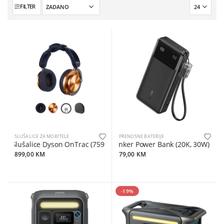
FILTER
SLUŠALICE ZA MOBITELE
PRENOSNE BATERIJE
Slušalice Dyson OnTrac (759558) CNC Copper
Anker Power Bank (20K, 30W) Blac
899,00 KM
79,00 KM
-19%