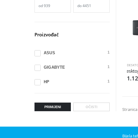
Proizvođač
ASUS
1
DESKT
GIGABYTE
1
Desktop
1.1
HP
1
PRIMIJENI
OČISTI
Stranica
Bijela t