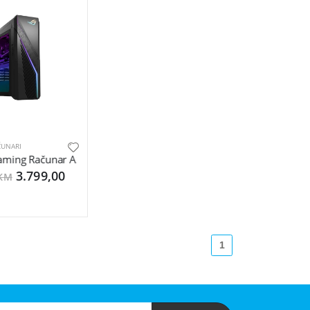
ČUNARI
5G LAN + Wi-Fi 6 module
aming Računar ASUS ROG G16 29L i7-13700F
3.799,00
 KM
1