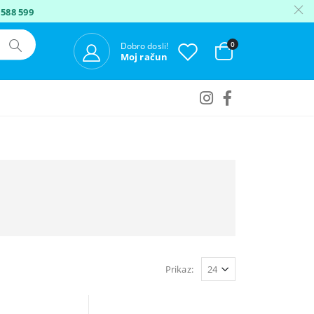
 588 599
0
Dobro dosli!
Moj račun
I
Prikaz: