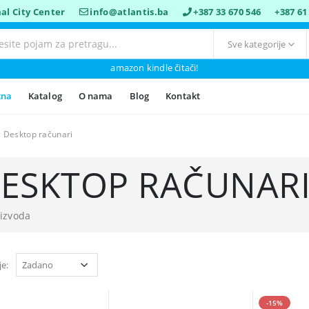
al City Center
info@atlantis.ba
+387 33 670 546
+387 61
amazon kindle čitači!
tna
Katalog
O nama
Blog
Kontakt
Desktop računari
ESKTOP RAČUNAR
oizvoda
je:
-15%