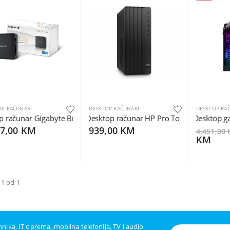
OP RAČUNARI
DESKTOP RAČUNARI
DESKTOP RA
 računar Gigabyte Brix GB-BRI5H-1335i5-1335U, 4x 4k module2.
Desktop računar HP Pro Tower 290 G9 i3
Desktop g
27,00 KM
939,00 KM
4.451,00
KM
 1 od 1
ehnika, IT oprema, mobilna telefonija, TV i audio