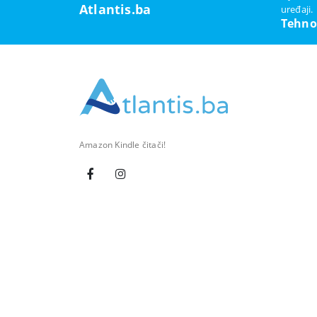
Atlantis.ba
uređaji.
Tehno
Amazon Kindle čitači!