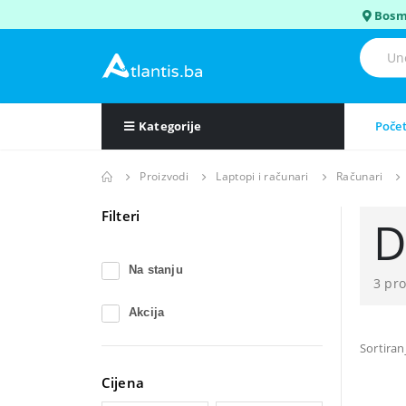
Bosm
Kategorije
Poče
Proizvodi
Laptopi i računari
Računari
Filteri
D
Na stanju
3 pr
Akcija
Sortiran
Cijena