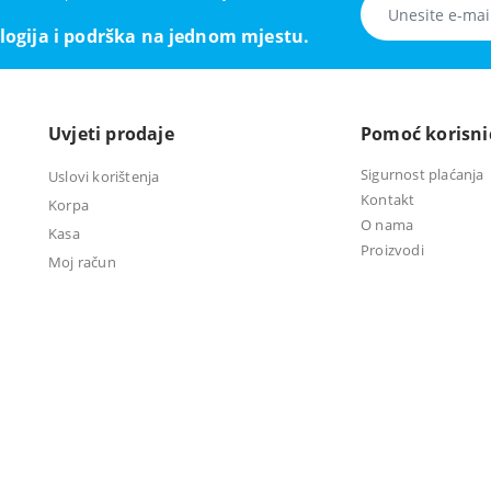
logija i podrška na jednom mjestu.
Uvjeti prodaje
Pomoć korisn
Sigurnost plaćanja
Uslovi korištenja
Kontakt
Korpa
O nama
Kasa
Proizvodi
Moj račun