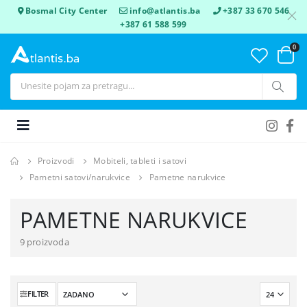
Bosmal City Center
info@atlantis.ba
+387 33 670 546
+387 61 588 599
0
Proizvodi
Mobiteli, tableti i satovi
Pametni satovi/narukvice
Pametne narukvice
PAMETNE NARUKVICE
9 proizvoda
FILTER