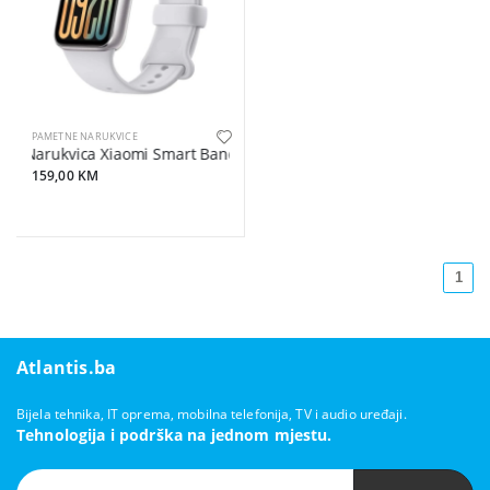
PAMETNE NARUKVICE
Narukvica Xiaomi Smart Band 9 Pro silver
159,00 KM
1
Atlantis.ba
Bijela tehnika, IT oprema, mobilna telefonija, TV i audio uređaji.
Tehnologija i podrška na jednom mjestu.