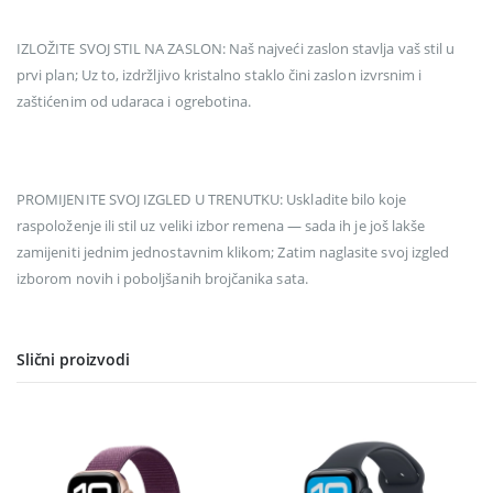
IZLOŽITE SVOJ STIL NA ZASLON: Naš najveći zaslon stavlja vaš stil u
prvi plan; Uz to, izdržljivo kristalno staklo čini zaslon izvrsnim i
zaštićenim od udaraca i ogrebotina.
PROMIJENITE SVOJ IZGLED U TRENUTKU: Uskladite bilo koje
raspoloženje ili stil uz veliki izbor remena — sada ih je još lakše
zamijeniti jednim jednostavnim klikom; Zatim naglasite svoj izgled
izborom novih i poboljšanih brojčanika sata.
Slični proizvodi