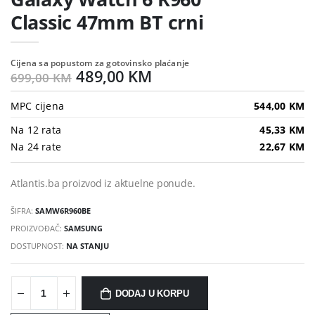
Classic 47mm BT crni
Cijena sa popustom za gotovinsko plaćanje
489,00 KM
699,00 KM
MPC cijena
544,00 KM
Na 12 rata
45,33 KM
Na 24 rate
22,67 KM
Atlantis.ba proizvod iz aktuelne ponude.
ŠIFRA:
SAMW6R960BE
PROIZVOĐAČ:
SAMSUNG
DOSTUPNOST:
NA STANJU
DODAJ U KORPU