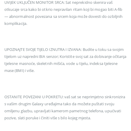
UVIJEK UKLJUČEN MONITOR SRCA: Sat neprekidno skenira vaš
otkucaje srca kako bi otkrio nepravilan ritam koji bi mogao biti A-fib
— abnormalnost povezana sa srcem koja može dovesti do ozbiljnih
komplikacija.
UPOZNAJTE SVOJE TIJELO IZNUTRA I IZVANA: Budite u toku sa svojim
tijelom uz napredni BIA senzor; Koristite svoj sat za dobivanje očitanja
tjelesne masnoće, skeletnih mišića, vode u tijelu, indeksa tjelesne
mase (BMI) i više.
OSTANITE POVEZANI U POKRETU: vaš sat se neprimjetno sinkronizira
s vašim drugim Galaxy uređajima tako da možete puštati svoju
omiljenu glazbu, upravljati kamerom pametnog telefona, upućivati
pozive, slati poruke i činiti više s bilo kojeg mjesta.