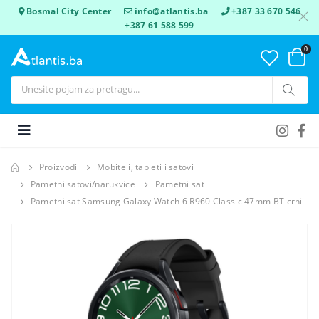
Bosmal City Center
info@atlantis.ba
+387 33 670 546
+387 61 588 599
0
Proizvodi
Mobiteli, tableti i satovi
Pametni satovi/narukvice
Pametni sat
Pametni sat Samsung Galaxy Watch 6 R960 Classic 47mm BT crni