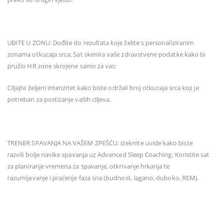
UĐITE U ZONU: Dođite do rezultata koje želite s personaliziranim
zonama otkucaja srca; Sat skenira vaše zdravstvene podatke kako bi
pružio HR zone skrojene samo za vas;
Ciljajte željeni intenzitet kako biste održali broj otkucaja srca koji je
potreban za postizanje vaših ciljeva.
TRENER SPAVANJA NA VAŠEM ZPEŠĆU: steknite uvide kako biste
razvili bolje navike spavanja uz Advanced Sleep Coaching; Koristite sat
za planiranje vremena za spavanje, otkrivanje hrkanja te
razumijevanje i praćenje faza sna (budnost, lagano, duboko, REM).