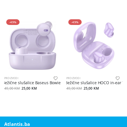
-49%
-49%
PROIZVODI
PROIZVODI
Bežične slušalice Baseus Bowie E18 purple
Bežične slušalice HOCO in-ear T
49,00 KM
25,00 KM
49,00 KM
25,00 KM
Atlantis.ba