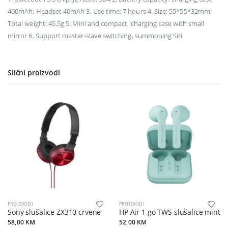
400mAh; Headset 40mAh 3. Use time: 7 hours 4. Size: 55*55*32mm;
Total weight: 45.5g 5. Mini and compact, charging case with small
mirror 6. Support master-slave switching, summoning Siri
Slični proizvodi
PROIZVODI
PROIZVODI
Sony slušalice ZX310 crvene
HP Air 1 go TWS slušalice mint
58,00 KM
52,00 KM