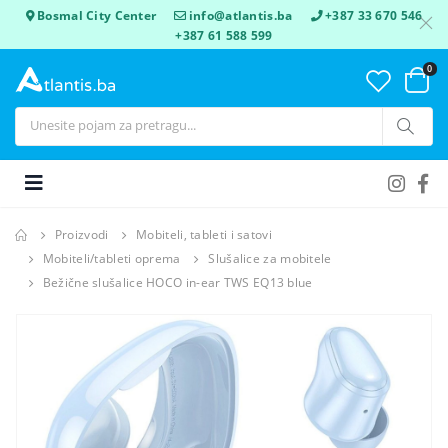
Bosmal City Center
info@atlantis.ba
+387 33 670 546
+387 61 588 599
0
Proizvodi
Mobiteli, tableti i satovi
Mobiteli/tableti oprema
Slušalice za mobitele
Bežične slušalice HOCO in-ear TWS EQ13 blue