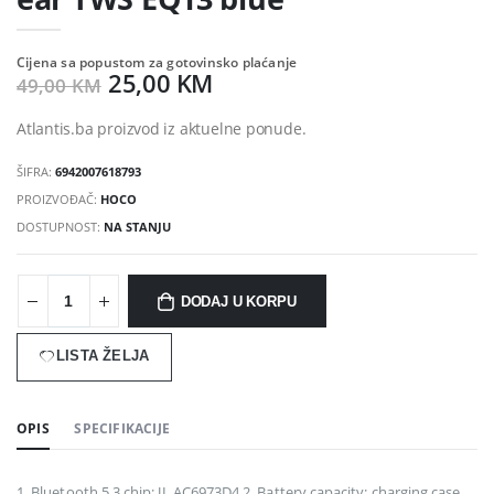
Cijena sa popustom za gotovinsko plaćanje
25,00 KM
49,00 KM
Atlantis.ba proizvod iz aktuelne ponude.
ŠIFRA:
6942007618793
PROIZVOĐAČ:
HOCO
DOSTUPNOST:
NA STANJU
DODAJ U KORPU
LISTA ŽELJA
OPIS
SPECIFIKACIJE
1. Bluetooth 5.3 chip: JL AC6973D4 2. Battery capacity: charging case