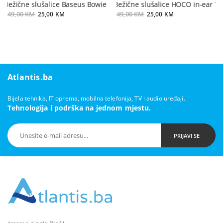
Bežične slušalice Baseus Bowie E18 purple
Bežične slušalice HOCO in-ear T
49,00 KM
25,00 KM
49,00 KM
25,00 KM
Atlantis.ba
Bijela tehnika, IT oprema, mobilna telefonija, TV i audio uređaji.
Tehnologija i podrška na jednom mjestu.
PRIJAVI SE