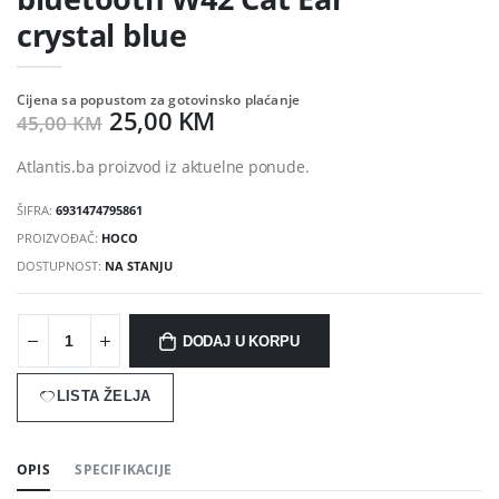
crystal blue
Cijena sa popustom za gotovinsko plaćanje
25,00 KM
45,00 KM
Atlantis.ba proizvod iz aktuelne ponude.
ŠIFRA:
6931474795861
PROIZVOĐAČ:
HOCO
DOSTUPNOST:
NA STANJU
DODAJ U KORPU
LISTA ŽELJA
OPIS
SPECIFIKACIJE