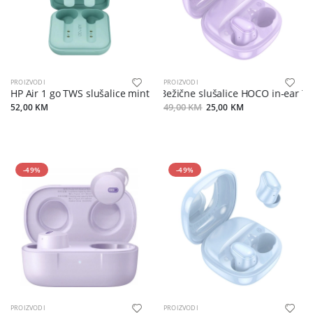
PROIZVODI
PROIZVODI
HP Air 1 go TWS slušalice mint
Bežične slušalice HOCO in-ear T
52,00 KM
49,00 KM
25,00 KM
-49%
-49%
PROIZVODI
PROIZVODI