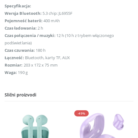
Specyfikacja:
Wersja Bluetooth:
5.3 chip: JL6955F
Pojemność baterii:
400 mAh
Czas ładowania:
2 h
Czas połączenia / muzyki:
12 h (10 h z trybem włączonego
podświetlania)
Czas czuwania:
180 h
Łączność:
Bluetooth, karty TF, AUX
Rozmiar:
203 x 172 x 75 mm
Waga:
190 g
Slični proizvodi
-49%