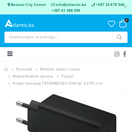
Bosmal City Center
info@atlantis.ba
+387 33 670 546
+387 61 588 599
0
Proizvodi
Mobiteli, tableti i satovi
Mobiteli/tableti oprema
Punjači
Punjač Samsung T6530NBEGEU 65W QC 3.0 PD crni