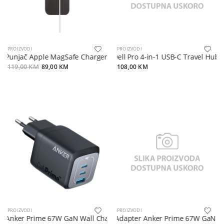
PROIZVODI
PROIZVODI
Punjač Apple MagSafe Charger Ring sa kablom 15W bijeli
Dell Pro 4-in-1 USB-C Travel Hub-
119,00 KM
89,00 KM
108,00 KM
PROIZVODI
PROIZVODI
Anker Prime 67W GaN Wall Charger (3 Ports) Black
Adapter Anker Prime 67W GaN Wall