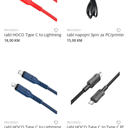
PROIZVODI
PROIZVODI
Kabl HOCO Type C to Lightning PD 3A 20W X59 2 m red
Kabl napojni 3pin za PC/printer/
18,00 KM
15,00 KM
PROIZVODI
PROIZVODI
Kabl HOCO Type C to Lightning PD 3A 20W X59 1 m blue
Kabl HOCO Type C to Type C PD 