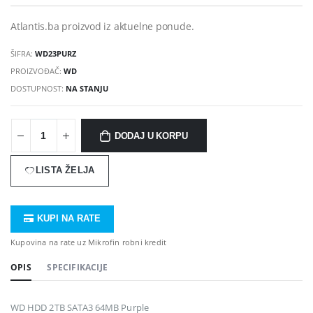
Atlantis.ba proizvod iz aktuelne ponude.
ŠIFRA:
WD23PURZ
PROIZVOĐAČ:
WD
DOSTUPNOST:
NA STANJU
DODAJ U KORPU
LISTA ŽELJA
KUPI NA RATE
Kupovina na rate uz Mikrofin robni kredit
OPIS
SPECIFIKACIJE
WD HDD 2TB SATA3 64MB Purple