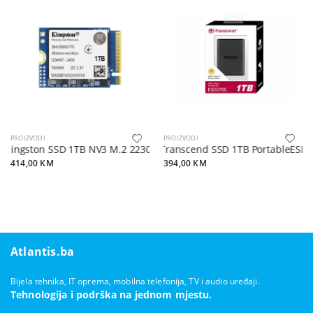
PROIZVODI
PROIZVODI
Kingston SSD 1TB NV3 M.2 2230NVMe PCIe Gen 4.0x4R/W : 6000/4
Transcend SSD 1TB PortableESD27
414,00 KM
394,00 KM
Atlantis.ba
Bijela tehnika, IT oprema, mobilna telefonija, TV i audio uređaji.
Tehnologija i podrška na jednom mjestu.