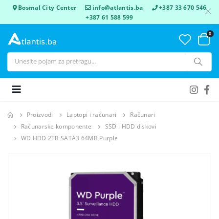
Bosmal City Center
info@atlantis.ba
+387 33 670 546
+387 61 588 599
0
Proizvodi
Laptopi i računari
Računari
Računarske komponente
SSD i HDD diskovi
WD HDD 2TB SATA3 64MB Purple