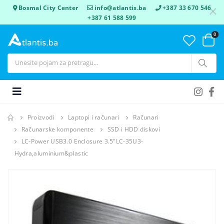
Bosmal City Center
info@atlantis.ba
+387 33 670 546
+387 61 588 599
0
Proizvodi
Laptopi i računari
Računari
Računarske komponente
SSD i HDD diskovi
LC-Power USB3.0 Enclosure 3.5"LC-35U3-
Hydra,aluminium&plastic