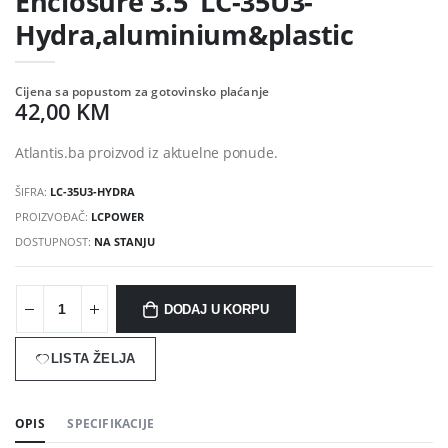
Enclosure 3.5"LC-35U3-
Hydra,aluminium&plastic
Cijena sa popustom za gotovinsko plaćanje
42,00 KM
Atlantis.ba proizvod iz aktuelne ponude.
ŠIFRA:
LC-35U3-HYDRA
PROIZVOĐAČ:
LCPOWER
DOSTUPNOST:
NA STANJU
DODAJ U KORPU
LISTA ŽELJA
OPIS
SPECIFIKACIJE