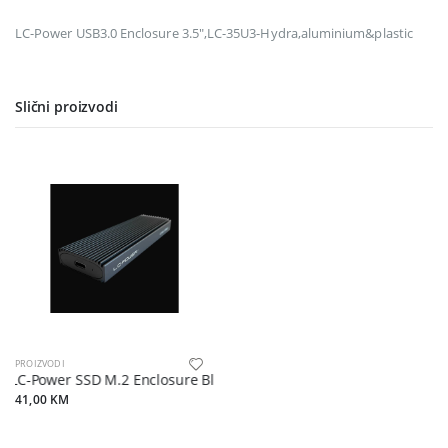
LC-Power USB3.0 Enclosure 3.5",LC-35U3-Hydra,aluminium&plastic
Slični proizvodi
PROIZVODI
LC-Power SSD M.2 Enclosure Black, USB-C (USB 3.2 Gen2x1)
41,00 KM