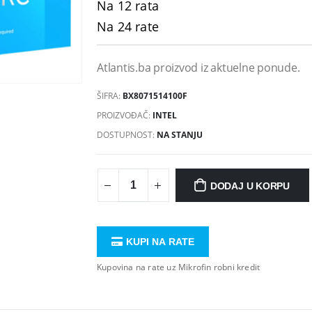
Na 12 rata
Na 24 rate
Atlantis.ba proizvod iz aktuelne ponude.
ŠIFRA:
BX8071514100F
PROIZVOĐAČ:
INTEL
DOSTUPNOST:
NA STANJU
DODAJ U KORPU
KUPI NA RATE
Kupovina na rate uz Mikrofin robni kredit