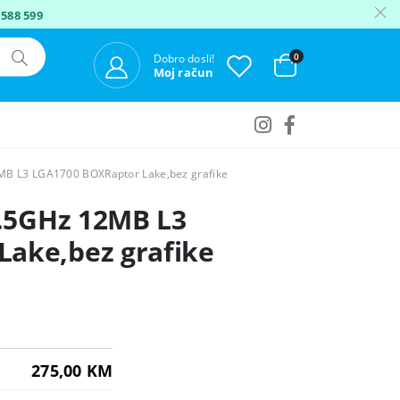
 588 599
0
Dobro dosli!
Moj račun
2MB L3 LGA1700 BOXRaptor Lake,bez grafike
3.5GHz 12MB L3
ake,bez grafike
275,00 KM