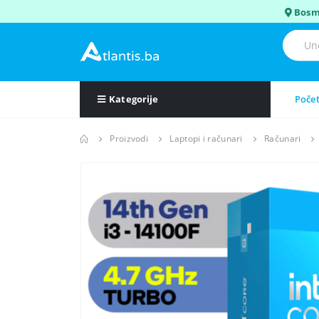
Bosm
Kategorije
Poče
Proizvodi
Laptopi i računari
Računari