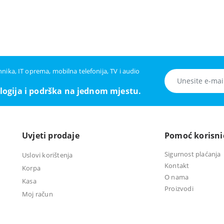
ehnika, IT oprema, mobilna telefonija, TV i audio
logija i podrška na jednom mjestu.
Uvjeti prodaje
Pomoć korisn
Sigurnost plaćanja
Uslovi korištenja
Kontakt
Korpa
O nama
Kasa
Proizvodi
Moj račun