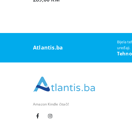
Bijela t
Atlantis.ba
uređaji.
Tehno
Amazon Kindle čitači!