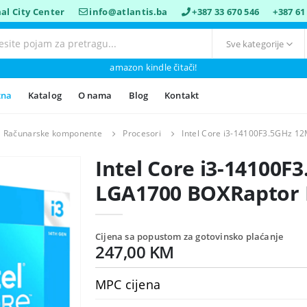
al City Center
info@atlantis.ba
+387 33 670 546
+387 61
amazon kindle čitači!
tna
Katalog
O nama
Blog
Kontakt
Računarske komponente
Procesori
Intel Core i3-14100F3.5GHz 1
Intel Core i3-14100F
LGA1700 BOXRaptor L
Cijena sa popustom za gotovinsko plaćanje
247,00 KM
MPC cijena