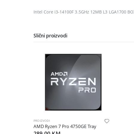
Intel Core i3-14100F 3.5GHz 12MB L3 LGA1700 BOX
Slični proizvodi
PROIZVODI
AMD Ryzen 7 Pro 4750GE Tray
289,00 KM