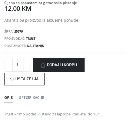
Cijena sa popustom za gotovinsko plaćanje
12,00 KM
Atlantis.ba proizvod iz aktuelne ponude.
ŠIFRA:
25379
PROIZVOĐAČ:
TRUST
DOSTUPNOST:
NA STANJU
DODAJ U KORPU
LISTA ŽELJA
OPIS
SPECIFIKACIJE
Trust Primo podesivi stand za laptope i tablete, do 16"