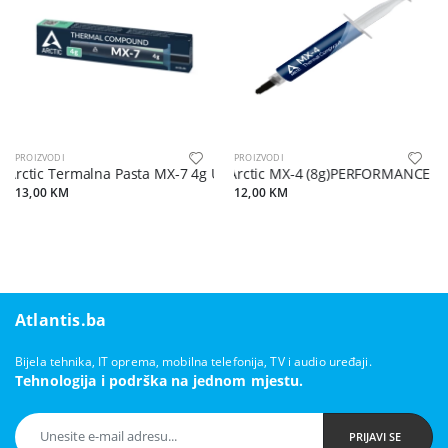
PROIZVODI
PROIZVODI
Arctic Termalna Pasta MX-7 4g ULTIMATE
Arctic MX-4 (8g)PERFORMANCE Th
13,00 KM
12,00 KM
Atlantis.ba
Bijela tehnika, IT oprema, mobilna telefonija, TV i audio uređaji.
Tehnologija i podrška na jednom mjestu.
PRIJAVI SE