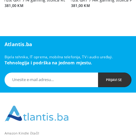
381,00 KM
381,00 KM
Atlantis.ba
Bijela tehnika, IT oprema, mobilna telefonija, TV i audio uređaji.
Tehnologija i podrška na jednom mjestu.
PRIJAVI SE
Amazon Kindle čitači!