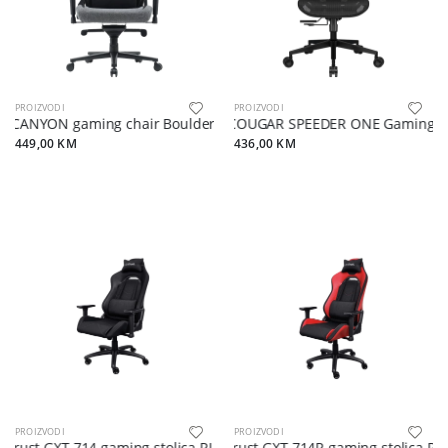
PROIZVODI
PROIZVODI
CANYON gaming chair Boulder XLCH01 King Size Grey
COUGAR SPEEDER ONE Gaming cha
449,00 KM
436,00 KM
PROIZVODI
PROIZVODI
Trust GXT 714 gaming stolica RUYA, crna, udobna, podesiva, ergono
Trust GXT 714R gaming stolica RUY