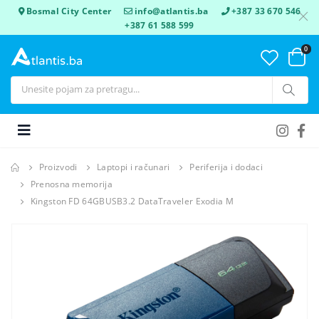
Bosmal City Center
info@atlantis.ba
+387 33 670 546
+387 61 588 599
0
Proizvodi
Laptopi i računari
Periferija i dodaci
Prenosna memorija
Kingston FD 64GBUSB3.2 DataTraveler Exodia M