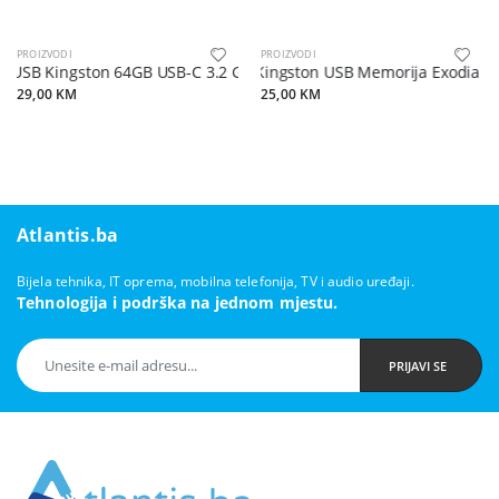
PROIZVODI
PROIZVODI
USB Kingston 64GB USB-C 3.2 Gen 1 datatraveler
Kingston USB Memorija Exodia M
29,00 KM
25,00 KM
Atlantis.ba
Bijela tehnika, IT oprema, mobilna telefonija, TV i audio uređaji.
Tehnologija i podrška na jednom mjestu.
PRIJAVI SE