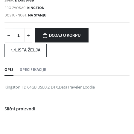
ŠIFRA:
DTXM/64GB
PROIZVOĐAČ:
KINGSTON
DOSTUPNOST:
NA STANJU
DODAJ U KORPU
LISTA ŽELJA
OPIS
SPECIFIKACIJE
Kingston FD 64GB USB3.2 DTX,DataTraveler Exodia
Slični proizvodi