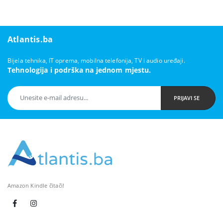
Atlantis.ba
Bijela tehnika, IT oprema, mobilna telefonija, TV i audio uređaji.
Tehnologija i podrška na jednom mjestu.
PRIJAVI SE
Amazon Kindle čitači!