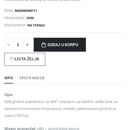
ŠIFRA:
9683090390711
PROIZVOĐAČ:
OEM
DOSTUPNOST:
NA STANJU
DODAJ U KORPU
LISTA ŽELJA
OPIS
SPECIFIKACIJE
Opis
Q08 gimbal stabilizator sa 360° rotacijom za telefon, selfie stick sa
skrivenim tronošcem (tripodom), mobilni jednookosni gimbal za
video (TikTok)
Glavni materijal:
ABS + aluminijska legura