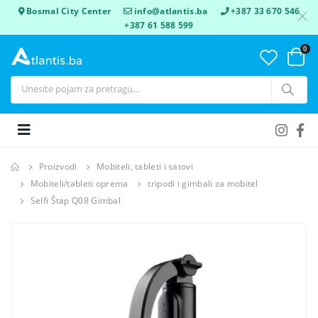
Bosmal City Center
info@atlantis.ba
+387 33 670 546
+387 61 588 599
0
Proizvodi
Mobiteli, tableti i satovi
Mobiteli/tableti oprema
tripodi i gimbali za mobitel
Selfi Štap Q08 Gimbal