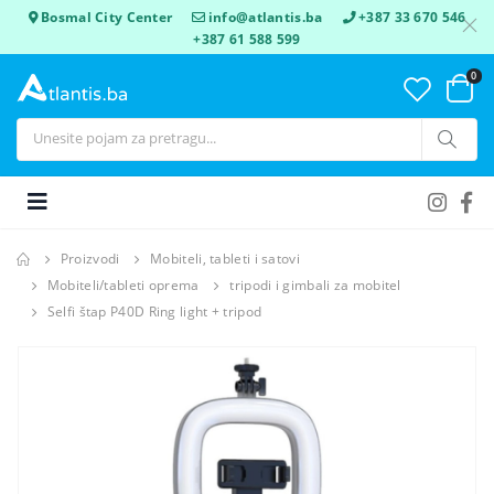
Bosmal City Center
info@atlantis.ba
+387 33 670 546
+387 61 588 599
0
Proizvodi
Mobiteli, tableti i satovi
Mobiteli/tableti oprema
tripodi i gimbali za mobitel
Selfi štap P40D Ring light + tripod