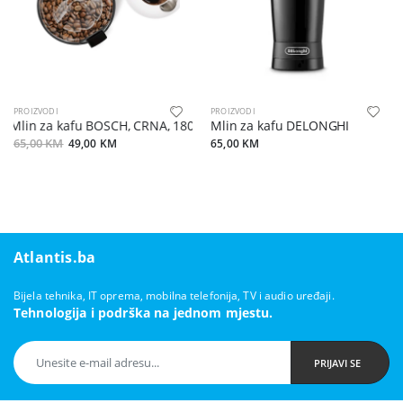
PROIZVODI
PROIZVODI
Mlin za kafu BOSCH, CRNA, 180W, 75gr, SL TSM6A013B
Mlin za kafu DELONGHI
65,00 KM
49,00 KM
65,00 KM
Atlantis.ba
Bijela tehnika, IT oprema, mobilna telefonija, TV i audio uređaji.
Tehnologija i podrška na jednom mjestu.
PRIJAVI SE