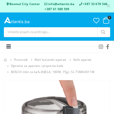
Bosmal City Center
info@atlantis.ba
+387 33 670 546
+387 61 588 599
0
Proizvodi
Mali kućanski aparati
Kafe aparati
Oprema za aparate i pripremu kafe
BOSCH mlin za kafu BIJELA, 180W, 75gr, SL TSM6A011W