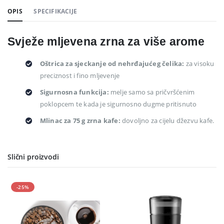
OPIS
SPECIFIKACIJE
Svježe mljevena zrna za više arome
Oštrica za sjeckanje od nehrđajućeg čelika:
za visoku
preciznost i fino mljevenje
Sigurnosna funkcija:
melje samo sa pričvršćenim
poklopcem te kada je sigurnosno dugme pritisnuto
Mlinac za 75 g zrna kafe:
dovoljno za cijelu džezvu kafe.
Slični proizvodi
-25%