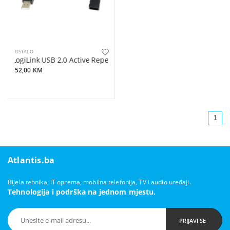
OSTALO
LogiLink USB 2.0 Active Repeater Cable 15m UA0145
52,00 KM
1
Atlantis.ba
Bijela tehnika, IT oprema, mobilna telefonija, TV i audio uređaji.
Tehnologija i podrška na jednom mjestu.
PRIJAVI SE