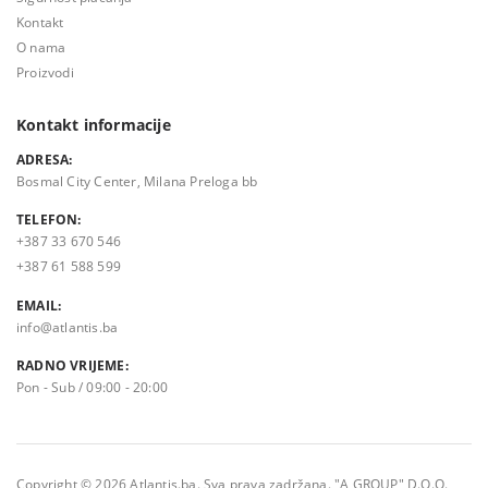
Kontakt
O nama
Proizvodi
Kontakt informacije
ADRESA:
Bosmal City Center, Milana Preloga bb
TELEFON:
+387 33 670 546
+387 61 588 599
EMAIL:
info@atlantis.ba
RADNO VRIJEME:
Pon - Sub / 09:00 - 20:00
Copyright © 2026 Atlantis.ba. Sva prava zadržana. "A GROUP" D.O.O.