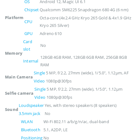
OS
Android 12, Magic UI 6.1
Chipset
Qualcomm SM6225 Snapdragon 680 4G (6 nm)
Platform
Octa-core (4x2.4 GHz Kryo 265 Gold & 4x1.9 GHz
CPU
Kryo 265 Silver)
GPU
Adreno 610
Card
No
slot
Memory
128GB 4GB RAM, 128GB 6GB RAM, 256GB 8GB
Internal
RAM
Single
5 MP, f/2.2, 27mm (wide), 1/5.0", 1.12µm, AF
Main Camera
Video
1080p@30fps
Single
5 MP, f/2.2, 27mm (wide), 1/5.0", 1.12µm
Selfie camera
Video
1080p@30fps
Loudspeaker
Yes, with stereo speakers (8 speakers)
Sound
3.5mm jack
No
WLAN
Wi-Fi 802.11 a/b/g/n/ac, dual-band
Bluetooth
5.1, A2DP, LE
Positioning
No