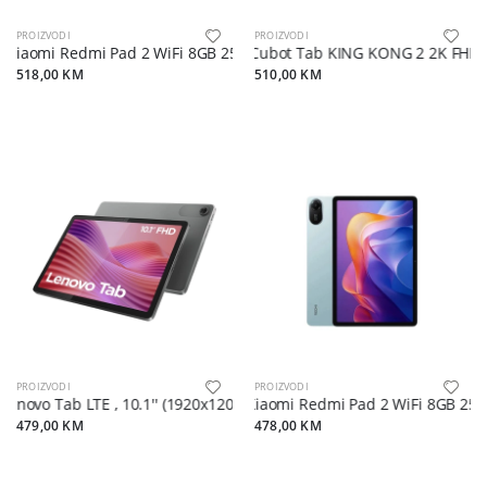
PROIZVODI
PROIZVODI
Xiaomi Redmi Pad 2 WiFi 8GB 256GB Grey
Cubot Tab KING KONG 2 2K FHD 
518,00 KM
510,00 KM
PROIZVODI
PROIZVODI
enovo Tab LTE , 10.1'' (1920x1200) Touch, 4G, 128GB, 5MP/8MP, 5100m
Xiaomi Redmi Pad 2 WiFi 8GB 256
479,00 KM
478,00 KM