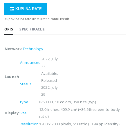
KUPI NA RATE
Kupovina na rate uz Mikrofin robni kredit
OPIS
SPECIFIKACIJE
Network
Technology
2022, July
Announced
22
Available.
Launch
Released
Status
2022, July
29
Type
IPS LCD, 1B colors, 350 nits (typ)
12.0 inches, 409.9 cm
(~84.5% screen-to-body
2
Display
Size
ratio)
Resolution
1200 x 2000 pixels, 5:3 ratio (~194 ppi density)