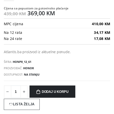
Cijena sa popustom za gotovinsko plaćanje
369,00 KM
439,00 KM
MPC cijena
410,00 KM
Na 12 rata
34,17 KM
Na 24 rate
17,08 KM
Atlantis.ba proizvod iz aktuelne ponude.
ŠIFRA:
HONP8_12_61
PROIZVOĐAČ:
HONOR
DOSTUPNOST:
NA STANJU
DODAJ U KORPU
LISTA ŽELJA