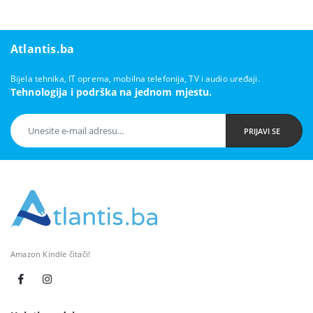
Atlantis.ba
Bijela tehnika, IT oprema, mobilna telefonija, TV i audio uređaji.
Tehnologija i podrška na jednom mjestu.
PRIJAVI SE
Amazon Kindle čitači!